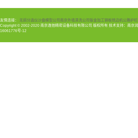
友情连接：
无损分选仪
沙盘模型公司
南京外墙清洗公司
钣金加工
钢板铣边机
公路护栏
Copyright © 2002-2020 南京逸弛精密设备科技有限公司 版权所有 技术支持：南
16061776号-12