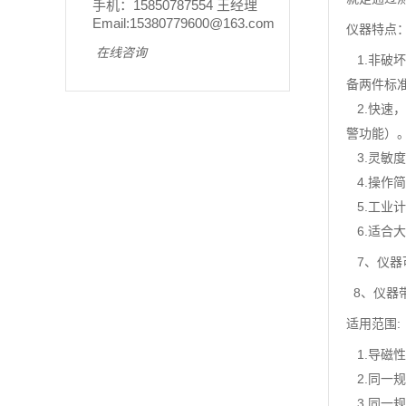
手机：15850787554 王经理
Email:15380779600@163.com
仪器特点
在线咨询
1.非破
备两件标
2.快速
警功能）
3.灵敏
4.操作
5.工业
6.适合
7、仪器
8、仪器
适用范围:
1.导磁
2.同一
3.同一