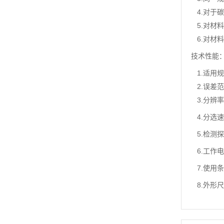
4.对于
5.对材
6.对材
技术性能
1.适用
2.误差范围
3.分辨率：
4.分选速度
5.检测
6.工作电源
7.使用条
8.外形尺寸