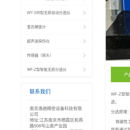
WY-100型无损自动分选仪
里氏硬度计
超声波探伤仪
传感器（探头）
WF-Z型智能无损分选仪
产
联系我们
WF-Z
选；
南京逸驰精密设备科技有限
分选原理
公司
地址:江苏南京市栖霞区和燕
铁磁性工
路508号山泉产业园
就是通过