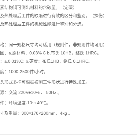
碳素结构钢可测出材料的含碳量。（定碳）
料及热处理后工件的缺陷进行有效的区分和鉴别。（探伤）
料及热处理后工件的机械性能进行鉴别和分选。
：
规格：同一规格尺寸均可适用（规则件，非规则件均可用）
：a,原材料：0.03% C b,布氏 10HB，络氏 1HRC。
a,0.01%C; b,硬度：布氏1HB，络氏 0.1HRC。
：1000-2500件/小时。
探头形式多样可根据被测工件形状进行特殊加工。
：交流 220V±10% 、 50Hz 。
件：环境温度-10~+40℃。
及重量：300×178×280mm、4kg 。