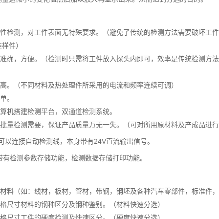
：
坏性检测，对工件表面无特殊要求。（避免了传统的检测方法需要破坏工
准样件）
，准确，方便。（检测时只需将工件放入探头内即可，效率是传统检测方
。
度高。（不同材料及热处理件所采用的电流和频率连续可调）
简单。
计算机搭建检测平台，双通道检测系统。
大批量检测需要，保证产品质量万无一失。（可对所用原材料及产成品进行
可以连接自动检测线，本身带有24V直流输出信号。
带有检测参数存储功能，检测数据存储打印功能。
性材料（如：线材，板材，管材，带钢，钢坯及各种汽车零部件，标准件
规格尺寸材料的钢种区分及钢种鉴别。（材料快速分选）
规格尺寸工件的硬度检测及快速区分。（硬度快速分选）