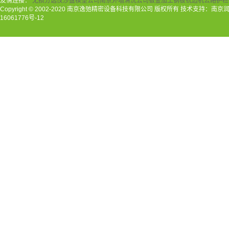
友情连接：
无损分选仪
沙盘模型公司
南京外墙清洗公司
钣金加工
钢板铣边机
公路护栏
Copyright © 2002-2020 南京逸弛精密设备科技有限公司 版权所有 技术支持：南
16061776号-12